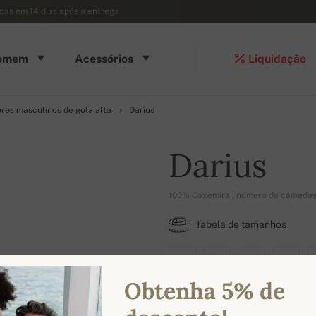
ocas em 14 dias após a entrega
omem
Acessórios
Liquidação
res masculinos de gola alta
Darius
Darius
100% Caxemira | número de camadas
Tabela de tamanhos
XS
S
M
L
Obtenha 5% de
CORES DISPONÍVEIS