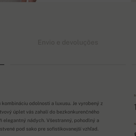
Envio e devoluções
M
ú kombináciu odolnosti a luxusu. Je vyrobený z
tvový úplet vás zahalí do bezkonkurenčného
eň elegantný nádych. Všestranný, pohodlný a
N
stvené pod sako pre sofistikovanejší vzhľad.