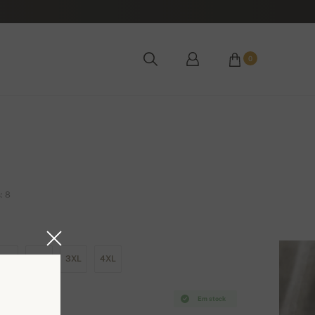
0
: 8
XL
2XL
3XL
4XL
Em stock