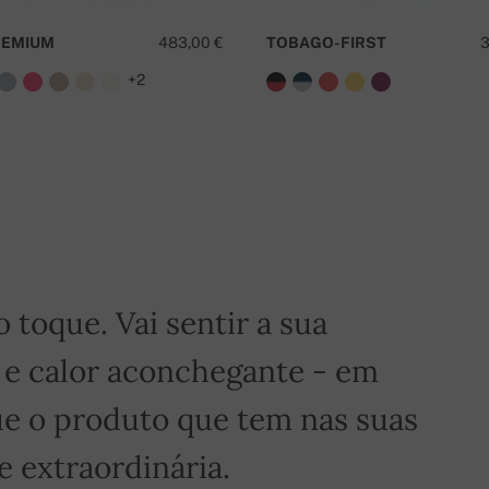
REMIUM
483,00 €
TOBAGO-FIRST
3
+2
é grátis!
toque. Vai sentir a sua
 e calor aconchegante - em
e o produto que tem nas suas
 extraordinária.