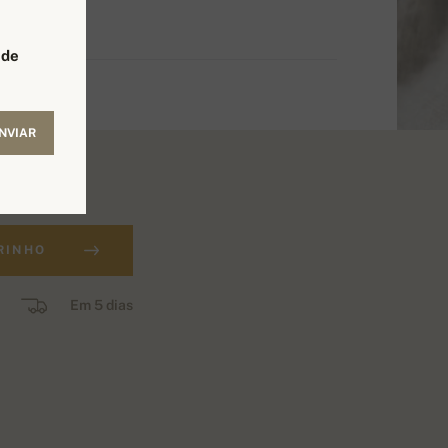
 de
NVIAR
RINHO
Em 5 dias