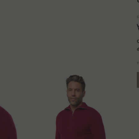
C
Q
T