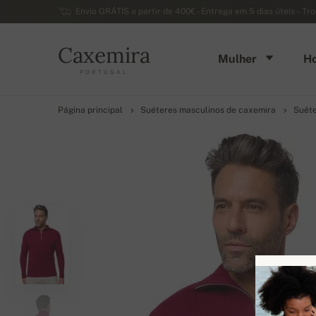
Envio GRÁTIS a partir de 400€ - Entrega em 5 dias úteis – Tr
Caxemira
Mulher
H
PORTUGAL
Página principal
Suéteres masculinos de caxemira
Suéte