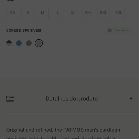
XS
S
M
L
XL
2XL
3XL
4XL
CORES DISPONÍVEIS
Em stock
Detalhes do produto
Original and refined, the PATMOS men’s cardigan
enchants with its cable knit and stand-up collar.