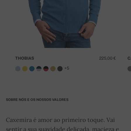
THOBIAS
225,00 €
C
+5
SOBRE NÓS E OS NOSSOS VALORES
Caxemira é amor ao primeiro toque. Vai
sentir a sua suavidade delicada, macieza e