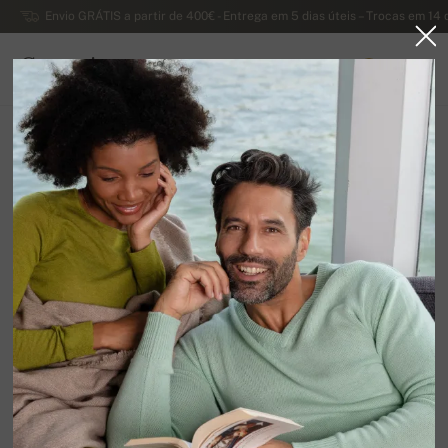
Envio GRÁTIS a partir de 400€ - Entrega em 5 dias úteis – Trocas em 14 
Caxemira
0
PORTUGAL
Página principal
Suéteres masculinos de caxemira
Suéteres masculinos com zíper