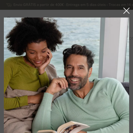
Envio GRÁTIS a partir de 400€ - Entrega em 5 dias úteis – Trocas em 14 
Caxemira
0
PORTUGAL
TODOS OS PRODUTOS
LENÇOS
PASHMINAS
LUVAS
LENÇO
Outros
12
Organizar por
Filtrar