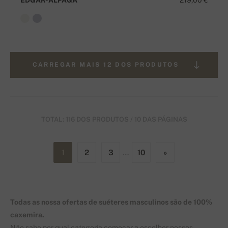
CARREGAR MAIS 12 DOS PRODUTOS
TOTAL: 116 DOS PRODUTOS / 10 DAS PÁGINAS
1
2
3
…
10
»
Todas as nossa ofertas de suéteres masculinos são de 100%
caxemira.
Não sabe por qual categoria começar a escolher nossos