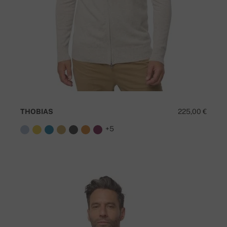
THOBIAS
225,00 €
+5