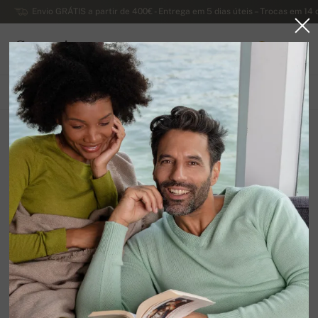
Envio GRÁTIS a partir de 400€ - Entrega em 5 dias úteis – Trocas em 14 
Caxemira
0
PORTUGAL
TODOS OS PRODUTOS
PRIMAVERA / VERÃO
EXCLUSIVA 2026
Suéteres masculinos
12
Organizar por
Filtrar