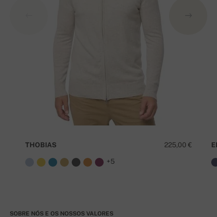
THOBIAS
225,00 €
E
+5
SOBRE NÓS E OS NOSSOS VALORES