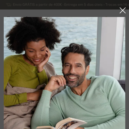
Envio GRÁTIS a partir de 400€ - Entrega em 5 dias úteis – Trocas em 14 
Caxemira
0
PORTUGAL
Página principal
Suéteres masculinos de caxemira
Suéteres masculinos com zíper