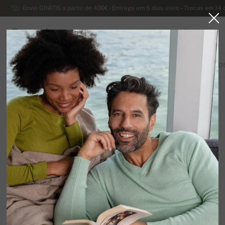
Envio GRÁTIS a partir de 400€ - Entrega em 5 dias úteis – Trocas em 14 
Caxemira
0
PORTUGAL
TODOS OS PRODUTOS
LENÇOS
PASHMINAS
LUVAS
LENÇO
Voucher
12
Organizar por
Filtrar