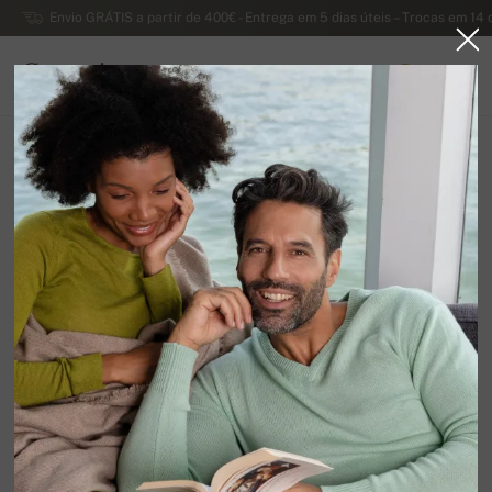
Envio GRÁTIS a partir de 400€ - Entrega em 5 dias úteis – Trocas em 14 
Caxemira
0
PORTUGAL
Página principal
Outros
Pashminas