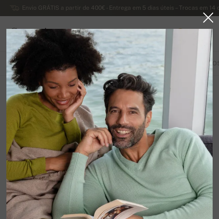
Envio GRÁTIS a partir de 400€ - Entrega em 5 dias úteis – Trocas em 14 
Caxemira
0
PORTUGAL
TODOS OS PRODUTOS
LENÇOS
PASHMINAS
LUVAS
LENÇO
Acessórios de alpaca
12
Organizar por
Filtrar
Infelizmente, ainda não existem produtos nesta
categoria.