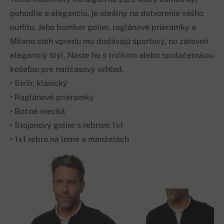
pohodlie a eleganciu, je ideálny na dotvorenie vášho
outfitu. Jeho bomber golier, raglánové prieramky a
Milano steh vpredu mu dodávajú športový, no zároveň
elegantný štýl. Noste ho s tričkom alebo spoločenskou
košeľou pre nadčasový vzhľad.
• Strih: klasický
• Raglánové prieramky
• Bočné vrecká
• Stojanový golier s rebrom 1x1
• 1x1 rebro na leme a manžetách