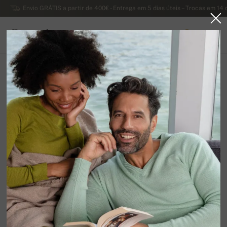
Envio GRÁTIS a partir de 400€ - Entrega em 5 dias úteis – Trocas em 14 
Caxemira
0
PORTUGAL
Página principal
Suéteres masculinos de caxemira
Suéteres masculinos com zíper