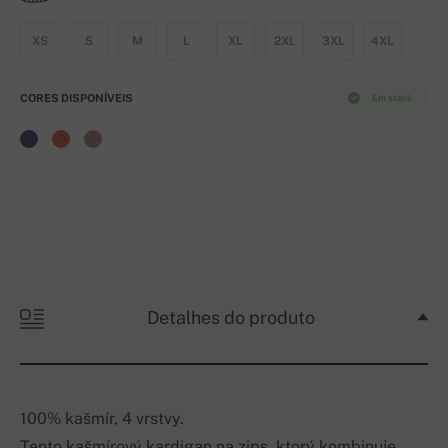
XS
S
M
L
XL
2XL
3XL
4XL
CORES DISPONÍVEIS
Em stock
Detalhes do produto
100% kašmír, 4 vrstvy.
Tento kašmírový kardigan na zips, ktorý kombinuje