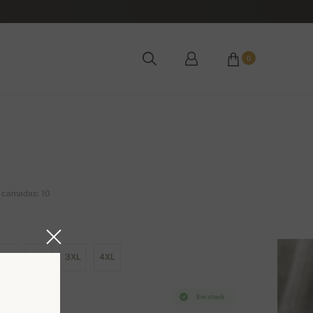
0
 camadas: 10
XL
2XL
3XL
4XL
Em stock