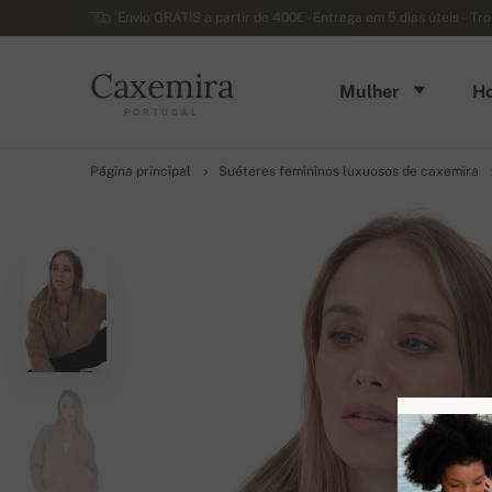
Envio GRÁTIS a partir de 400€ - Entrega em 5 dias úteis – Tr
Caxemira
Mulher
H
PORTUGAL
Página principal
Suéteres femininos luxuosos de caxemira