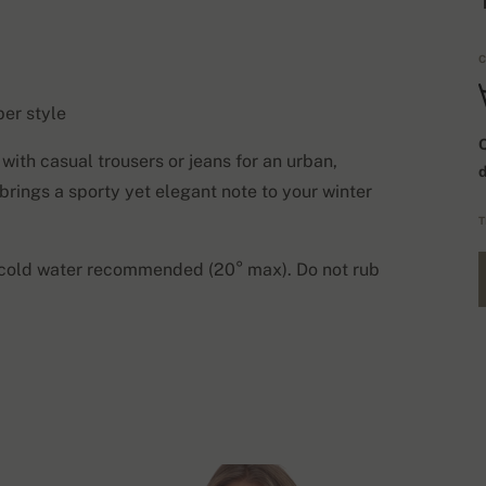
C
ber style
Q
with casual trousers or jeans for an urban,
t brings a sporty yet elegant note to your winter
T
 cold water recommended (20° max). Do not rub