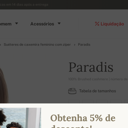
ocas em 14 dias após a entrega
omem
Acessórios
Liquidação
Suéteres de caxemira feminino com zíper
Paradis
Paradis
100% Brushed cashmere | número de
Tabela de tamanhos
XS
S
M
L
Obtenha 5% de
CORES DISPONÍVEIS