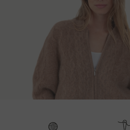
Modos de entr
Comprimento das costas
Com
XS
57 cm
Depois de receber a ordem entraremos em contato