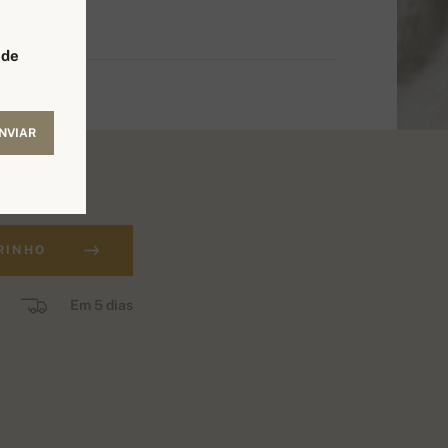
 de
NVIAR
RINHO
Em 5 dias