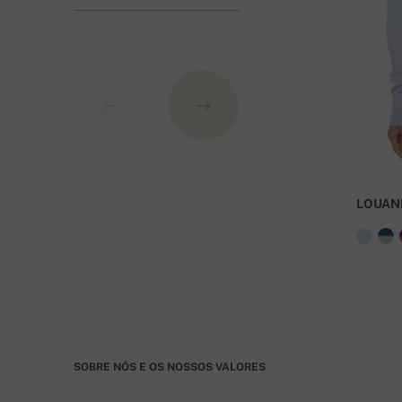
Modos de pag
1. Cartão de crédito
2. PayPal
3. Transferência para uma conta no banco da Esl
Dados da conta:
IBAN: SK7109000000000233073526
LOUAN
BIC: GIBASKBX
Banco: Slovenská sporiteľňa a.s., Nitra
Para encomendas superiores a 400 euros o frete 
SOBRE NÓS E OS NOSSOS VALORES