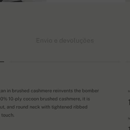
Envio e devoluções
gan in brushed cashmere reinvents the bomber
M
 100% 10-ply cocoon brushed cashmere, it is
 cut, and round neck with tightened ribbed
 touch.
N