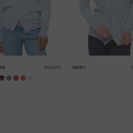
amento
T
ováquia.
NE
319,00 €
NICKY
é grátis!