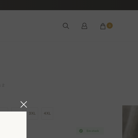
0
: 2
XL
2XL
3XL
4XL
Em stock