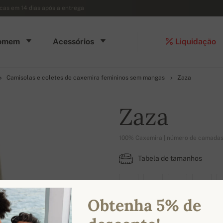
ocas em 14 dias após a entrega
omem
Acessórios
Liquidação
Camisolas e coletes de caxemira femininos sem mangas
Zaza
Zaza
100% Caxemira | número de camadas
Tabela de tamanhos
XS
S
M
L
Obtenha 5% de
CORES DISPONÍVEIS