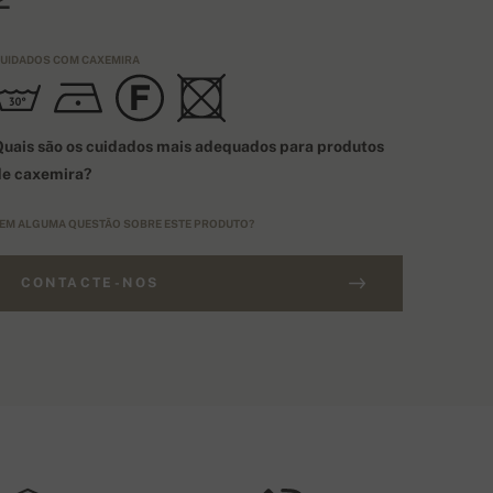
UIDADOS COM CAXEMIRA
uais são os cuidados mais adequados para produtos
de caxemira?
EM ALGUMA QUESTÃO SOBRE ESTE PRODUTO?
CONTACTE-NOS
NCOMENDAS SUPERIORES A 400€
IPO DE TAMANHOS
Envio grátis
UE