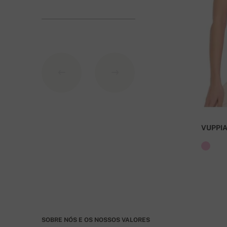
Modos de pag
1. Cartão de crédito
2. PayPal
3. Transferência para uma conta no banco da Esl
Dados da conta:
IBAN: SK7109000000000233073526
VUPPI
BIC: GIBASKBX
Banco: Slovenská sporiteľňa a.s., Nitra
Para encomendas superiores a 400 euros o frete 
SOBRE NÓS E OS NOSSOS VALORES