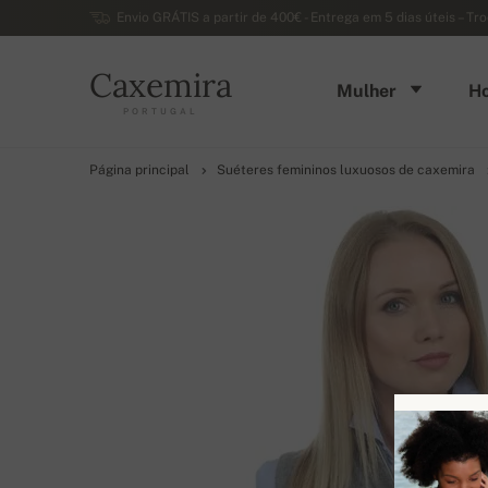
Envio GRÁTIS a partir de 400€ - Entrega em 5 dias úteis – Tr
Caxemira
Mulher
H
PORTUGAL
Página principal
Suéteres femininos luxuosos de caxemira