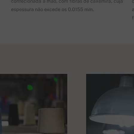
confecionada à mão, com fibras de caxemira, cuja
espessura não excede os 0.0155 mm.