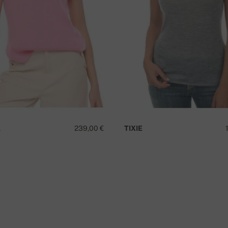
amento
T
ováquia.
A
239,00 €
TIXIE
é grátis!