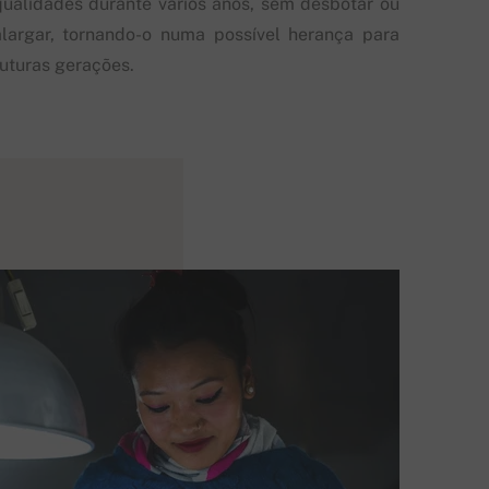
qualidades durante vários anos, sem desbotar ou
alargar, tornando-o numa possível herança para
futuras gerações.