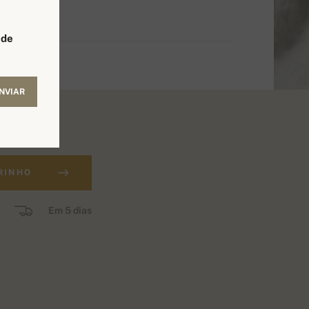
 de
NVIAR
RINHO
Em 5 dias