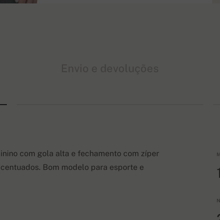
Envio e devoluções
inino com gola alta e fechamento com zíper
M
 acentuados. Bom
modelo
para esporte e
N