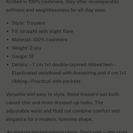
Knitted in 100% cashmere, they offer incomparable
softness and weightlessness for all-day wear.
Style: Trousers
Fit: straight with slight flare
Material: 100% cashmere
Weight: 2-ply
Gauge: 12
Details: – 7 cm 1x1 double-layered ribbed hem –
Elasticated waistband with drawstring and 4 cm 1x1
ribbing – Practical side pockets
Versatile and easy to style, these trousers suit both
casual chic and more dressed-up looks. The
adjustable waist and fluid cut combine comfort and
elegance for a modern, feminine shape.
An elegant limited-edition piece. Don’t wait—this style