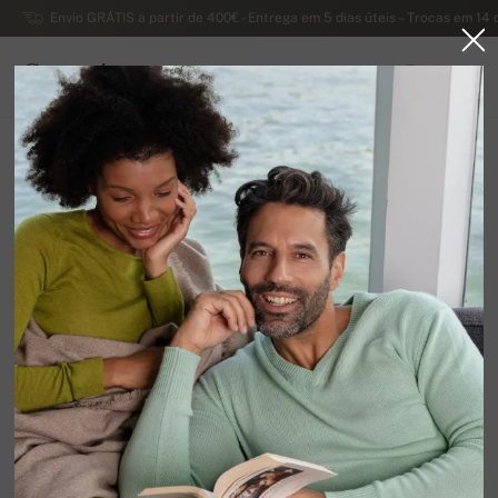
Envio GRÁTIS a partir de 400€ - Entrega em 5 dias úteis – Trocas em 14 
Caxemira
0
PORTUGAL
Página principal
Suéteres femininos luxuosos de caxemira
Calça