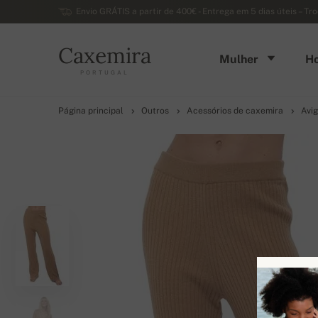
Envio GRÁTIS a partir de 400€ - Entrega em 5 dias úteis – Tr
Caxemira
Mulher
H
PORTUGAL
Página principal
Outros
Acessórios de caxemira
Avi