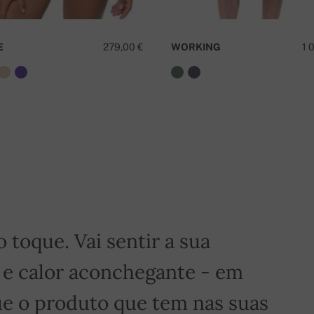
E
279,00 €
WORKING
1 
é grátis!
toque. Vai sentir a sua
 e calor aconchegante - em
e o produto que tem nas suas