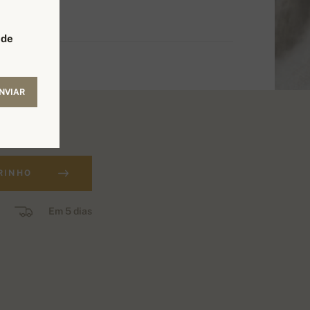
 de
NVIAR
RINHO
Em 5 dias