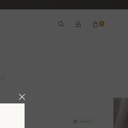
0
: 2
2XL
Em stock