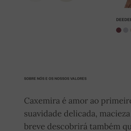
Dados da conta:
IBAN: SK7109000000000233073526
DEEDE
BIC: GIBASKBX
Banco: Slovenská sporiteľňa a.s., Nitra
Para encomendas superiores a 400 euros o frete 
SOBRE NÓS E OS NOSSOS VALORES
Caxemira é amor ao primeiro 
suavidade delicada, macieza
breve descobrirá também qu