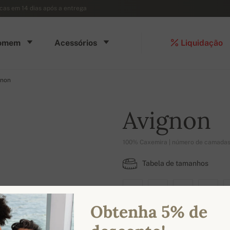
ocas em 14 dias após a entrega
omem
Acessórios
Liquidação
gnon
Avignon
100% Caxemira | número de camadas
Tabela de tamanhos
S
M
L
XL
Obtenha 5% de
CORES DISPONÍVEIS