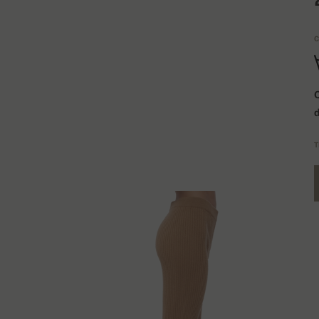
C
Q
T