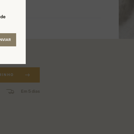
 de
NVIAR
RINHO
Em 5 dias