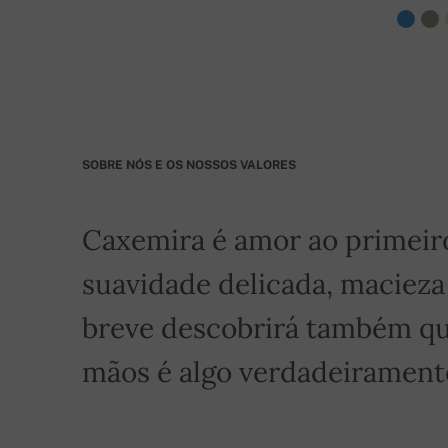
BIC: GIBASKBX
Banco: Slovenská sporiteľňa a.s., Nitra
Para encomendas superiores a 400 euros o frete 
SOBRE NÓS E OS NOSSOS VALORES
Caxemira é amor ao primeiro 
suavidade delicada, macieza
breve descobrirá também qu
mãos é algo verdadeiramente