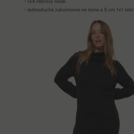
• 1x4 rebrový rolák
• Jednoduché zakončenie na leme a 5 cm 1x1 reb