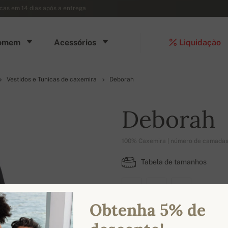
ocas em 14 dias após a entrega
omem
Acessórios
Liquidação
Vestidos e Tunicas de caxemira
Deborah
Deborah
100% Caxemira | número de camadas
Tabela de tamanhos
XS
S
M
Obtenha 5% de
CORES DISPONÍVEIS