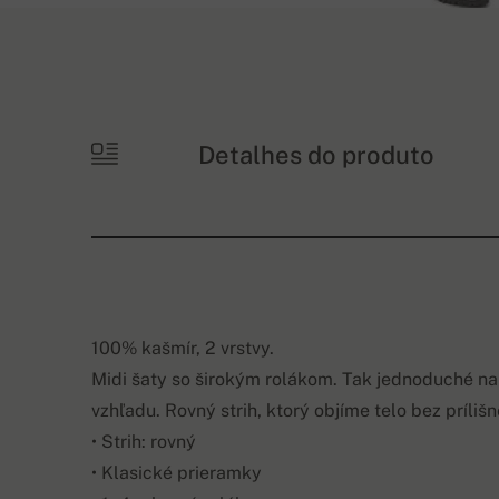
Detalhes do produto
100% kašmír, 2 vrstvy.
Midi šaty so širokým rolákom. Tak jednoduché na
vzhľadu. Rovný strih, ktorý objíme telo bez príliš
• Strih: rovný
• Klasické prieramky