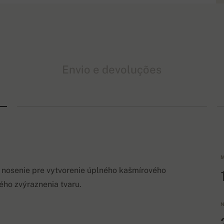
Envio e devoluções
M
 nosenie pre vytvorenie úplného kašmírového
ného zvýraznenia tvaru.
N