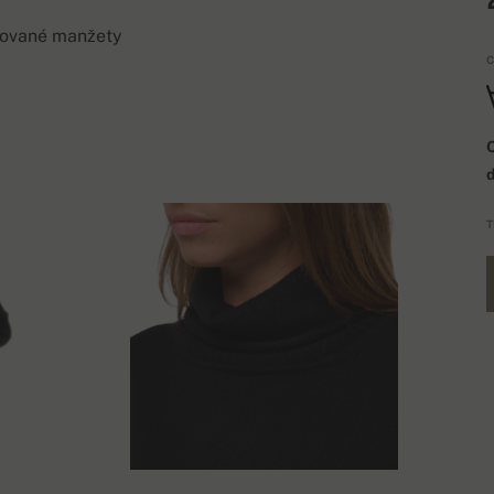
rované manžety
C
Q
T