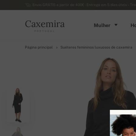
Envio GRÁTIS a partir de 400€ - Entrega em 5 dias úteis – Tr
Caxemira
Mulher
H
PORTUGAL
Página principal
Suéteres femininos luxuosos de caxemira