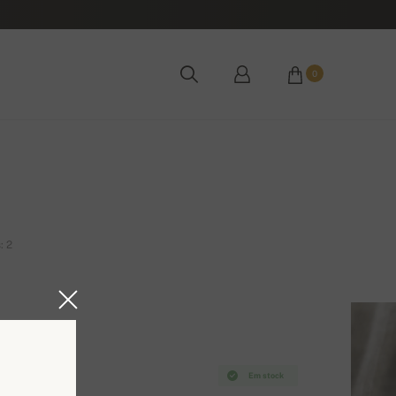
0
: 2
Em stock