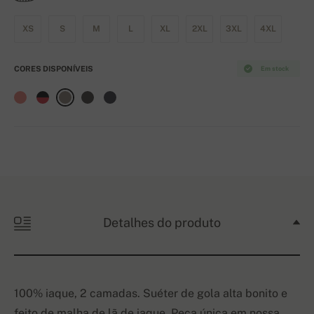
XS
S
M
L
XL
2XL
3XL
4XL
CORES DISPONÍVEIS
Em stock
Detalhes do produto
100% iaque, 2 camadas. Suéter de gola alta bonito e
feito de
malha de lã
de iaque.
Peça única
em nossa