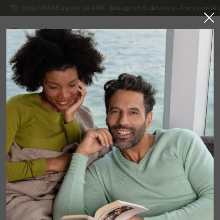
Envio GRÁTIS a partir de 400€ - Entrega em 5 dias úteis – Trocas em 14 
Caxemira
0
PORTUGAL
Página principal
Suéteres masculinos de caxemira
Suéteres masculinos de iaque