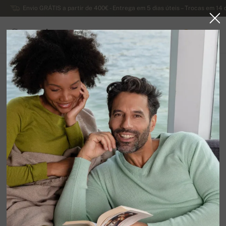
Envio GRÁTIS a partir de 400€ - Entrega em 5 dias úteis – Trocas em 14 
Caxemira
0
PORTUGAL
Página principal
Liquidação
SUÉTERES MASCULINOS