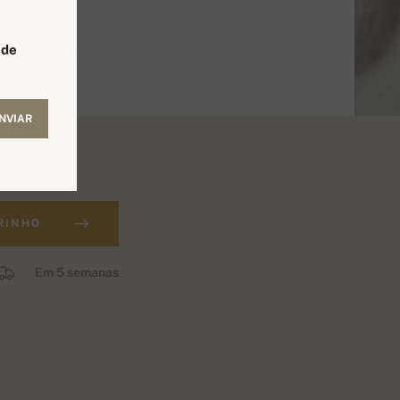
 de
NVIAR
RINHO
Em 5 semanas