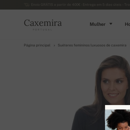
Envio GRÁTIS a partir de 400€ - Entrega em 5 dias úteis – Tr
Caxemira
Mulher
H
PORTUGAL
Página principal
Suéteres femininos luxuosos de caxemira