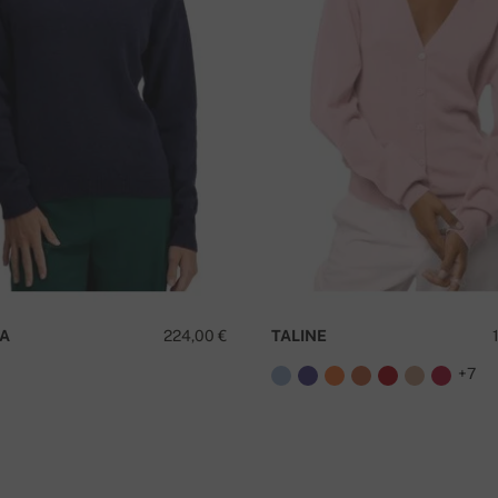
mediatamente após o recebimento do
amento
T
ováquia.
A
224,00 €
TALINE
+7
é grátis!