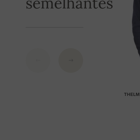
semelhantes
O custo de envio é de 6 €
. Enviamos o produto i
pagamento.
Modos de pag
1. Cartão de crédito
2. PayPal
3. Transferência para uma conta no banco da Esl
Dados da conta:
IBAN: SK7109000000000233073526
THELM
BIC: GIBASKBX
Banco: Slovenská sporiteľňa a.s., Nitra
Para encomendas superiores a 400 euros o frete 