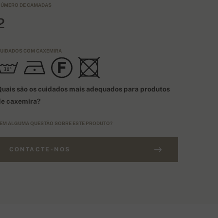
ÚMERO DE CAMADAS
2
UIDADOS COM CAXEMIRA
uais são os cuidados mais adequados para produtos
de caxemira?
EM ALGUMA QUESTÃO SOBRE ESTE PRODUTO?
CONTACTE-NOS
NCOMENDAS SUPERIORES A 400€
IPO DE TAMANHOS