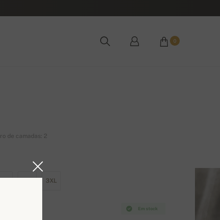
0
ro de camadas: 2
XL
2XL
3XL
Em stock