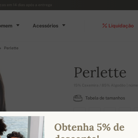
ocas em 14 dias após a entrega
omem
Acessórios
Liquidação
Perlette
Perlette
15% Caxemira / 85% Algodão | núme
Tabela de tamanhos
XS
S
M
L
Obtenha 5% de
CORES DISPONÍVEIS