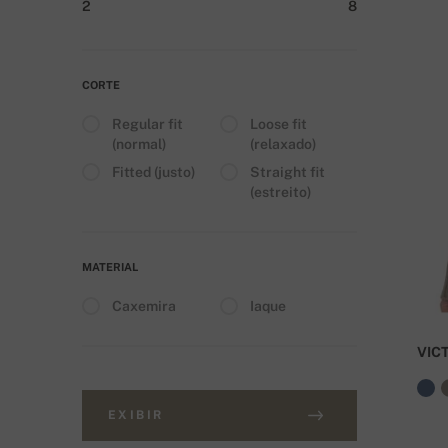
2
8
CORTE
Regular fit
Loose fit
(normal)
(relaxado)
Fitted (justo)
Straight fit
(estreito)
MATERIAL
Caxemira
Iaque
VIC
EXIBIR