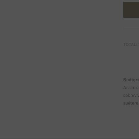
TOTAL:
Suétere
Assim c
sobrevi
suétere