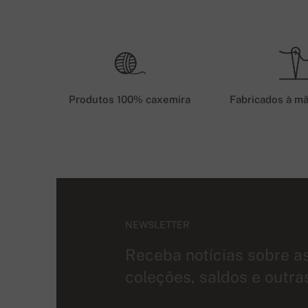
Produtos 100% caxemira
Fabricados à m
NEWSLETTER
Receba notícias sobre a
coleções, saldos e outra