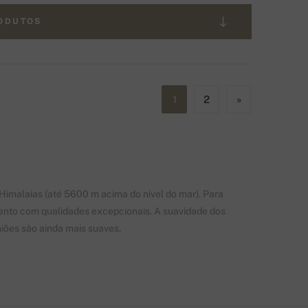
RODUTOS
1
2
»
imalaias (até 5600 m acima do nível do mar). Para
ento com qualidades excepcionais. A suavidade dos
iões são ainda mais suaves.