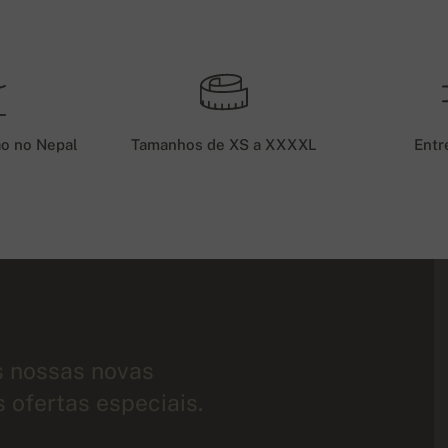
ão no Nepal
Tamanhos de XS a XXXXL
Entr
s nossas novas
s ofertas especiais.