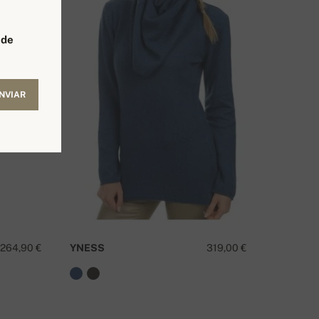
 de
NVIAR
264,90 €
YNESS
319,00 €