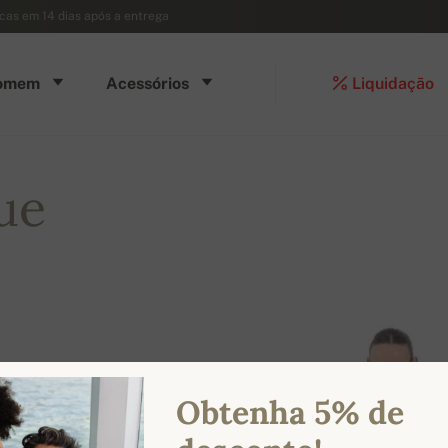
ocas em 14 dias após a entrega
omem
Acessórios
Liquidação
ue
Obtenha 5% de