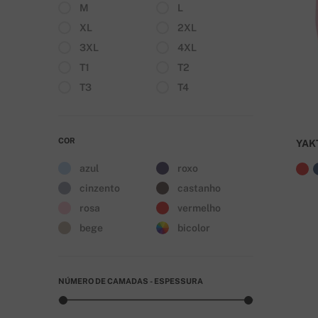
M
L
XL
2XL
3XL
4XL
T1
T2
T3
T4
COR
YAK
azul
roxo
cinzento
castanho
rosa
vermelho
bege
bicolor
NÚMERO DE CAMADAS - ESPESSURA