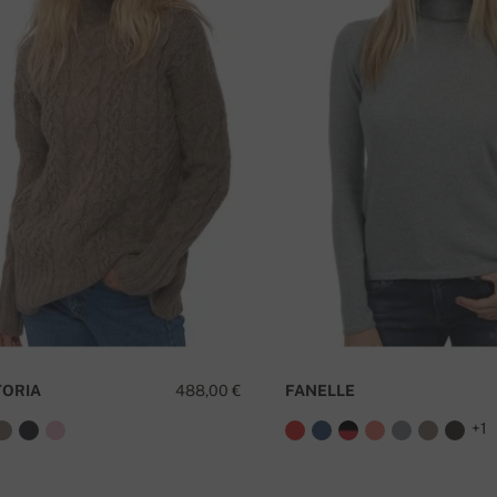
TORIA
488,00 €
FANELLE
+1