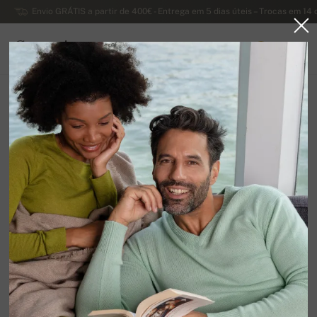
Envio GRÁTIS a partir de 400€ - Entrega em 5 dias úteis – Trocas em 14 
Caxemira
0
PORTUGAL
Página principal
Suéteres femininos luxuosos de caxemira
Suéteres femininos de Alpaca