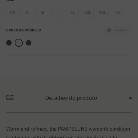
XS
S
M
L
XL
2XL
3XL
4XL
CORES DISPONÍVEIS
Em stock
Detalhes do produto
Warm and refined, the PAMPELUNE women’s cardigan
captivates with its ribbed knit and timeless style.