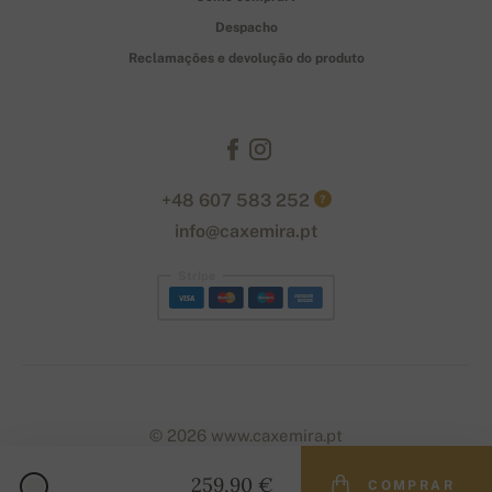
Despacho
Reclamações e devolução do produto
+48 607 583 252
?
info@caxemira.pt
Stripe
© 2026 www.caxemira.pt
259,90 €
COMPRAR
Designed with
by
naum
. | Powered by
Simplia.cz
.