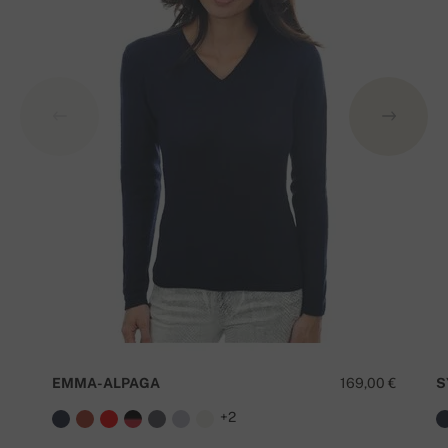
EMMA-ALPAGA
169,00 €
S
+2