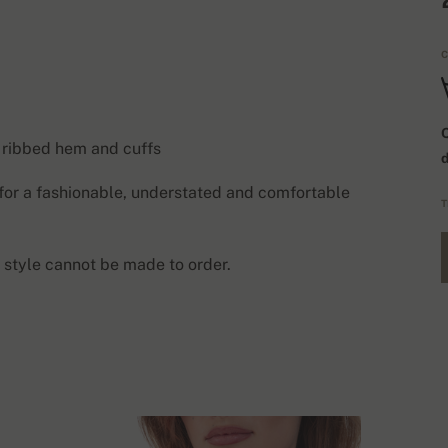
C
Q
m ribbed hem and cuffs
 for a fashionable, understated and comfortable
T
 style cannot be made to order.