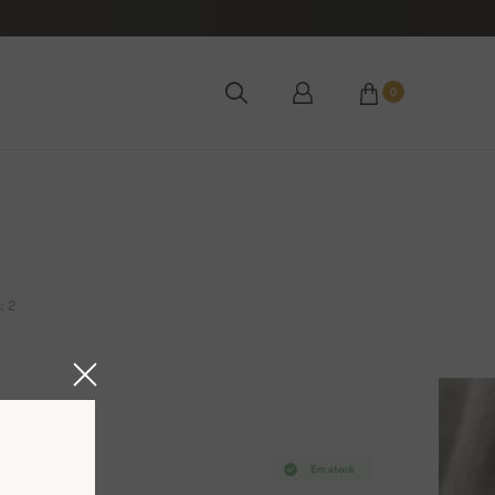
0
: 2
Em stock