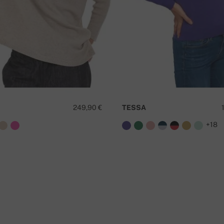
amento
T
ováquia.
249,90 €
TESSA
+18
é grátis!