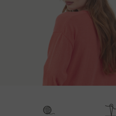
Modos de entr
Comprimento das costas
Com
XS
54 cm
Depois de receber a ordem entraremos em contato