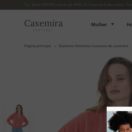
Envio GRÁTIS a partir de 400€ - Entrega em 5 dias úteis – Tr
Caxemira
Mulher
H
PORTUGAL
Página principal
Suéteres femininos luxuosos de caxemira