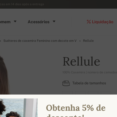
ocas em 14 dias após a entrega
omem
Acessórios
Liquidação
Suéteres de caxemira Feminino com decote em V
Rellule
Rellule
100% Caxemira | número de camadas
Tabela de tamanhos
XS
S
M
L
Obtenha 5% de
CORES DISPONÍVEIS