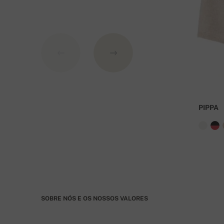
Modos de pag
1. Cartão de crédito
2. PayPal
3. Transferência para uma conta no banco da Esl
Dados da conta:
IBAN: SK7109000000000233073526
PIPPA
BIC: GIBASKBX
Banco: Slovenská sporiteľňa a.s., Nitra
Para encomendas superiores a 400 euros o frete 
SOBRE NÓS E OS NOSSOS VALORES