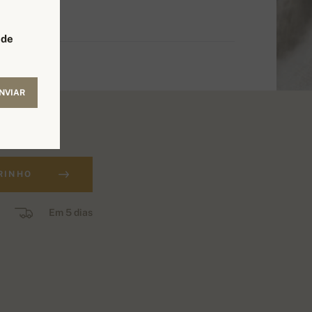
 de
NVIAR
RINHO
Em 5 dias