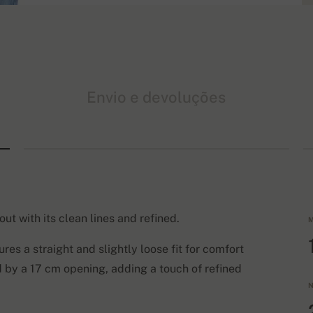
Envio e devoluções
 with its clean lines and refined.
M
res a straight and slightly loose fit for comfort
d by a 17 cm opening, adding a touch of refined
N