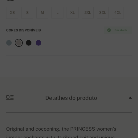
XS
S
M
L
XL
2XL
3XL
4XL
CORES DISPONÍVEIS
Em stock
Detalhes do produto
Original and cocooning, the PRINCESS women’s
jumper enchants with its ribbed knit and unique