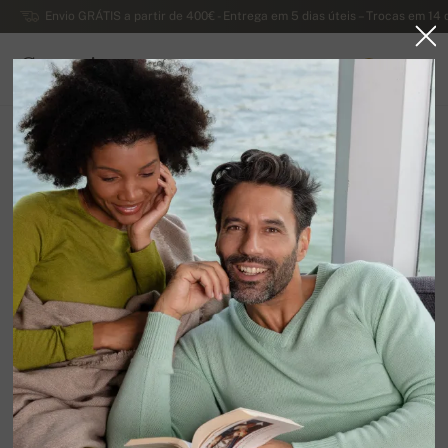
Envio GRÁTIS a partir de 400€ - Entrega em 5 dias úteis – Trocas em 14 
Caxemira
0
PORTUGAL
Página principal
Suéteres femininos luxuosos de caxemira
Suéteres de caxemira com decotes redondos