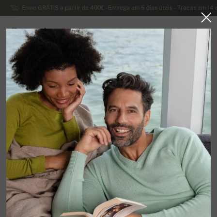
Envio GRÁTIS a partir de 400€ - Entrega em 5 dias úteis – Trocas em 14 
Caxemira
0
PORTUGAL
Página principal
Suéteres femininos luxuosos de caxemira
Suéteres de caxemira com decotes redondos