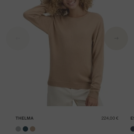
THELMA
224,00 €
E