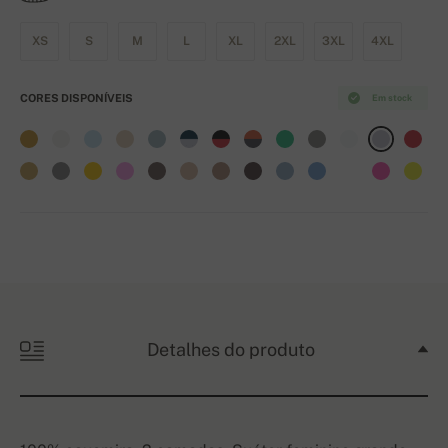
XS
S
M
L
XL
2XL
3XL
4XL
CORES DISPONÍVEIS
Em stock
Detalhes do produto