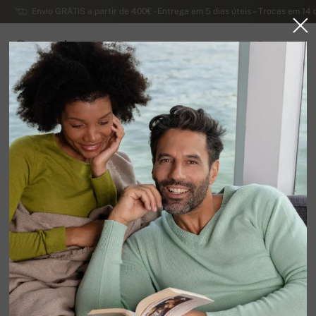
Envio GRÁTIS a partir de 400€ - Entrega em 5 dias úteis – Trocas em 14 
Caxemira
0
PORTUGAL
Página principal
Suéteres masculinos de caxemira
Suéter masculino de caxemira com decote redondo