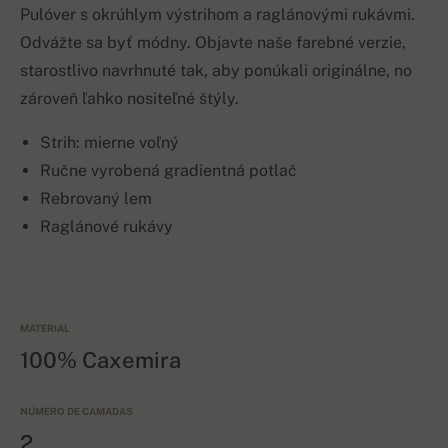
Pulóver s okrúhlym výstrihom a raglánovými rukávmi.
Odvážte sa byť módny. Objavte naše farebné verzie,
starostlivo navrhnuté tak, aby ponúkali originálne, no
zároveň ľahko nositeľné štýly.
Strih: mierne voľný
Ručne vyrobená gradientná potlač
Rebrovaný lem
Raglánové rukávy
MATERIAL
100% Caxemira
NÚMERO DE CAMADAS
2