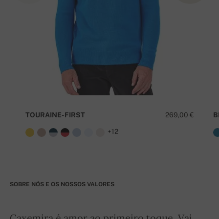
TOURAINE-FIRST
269,00 €
B
+12
SOBRE NÓS E OS NOSSOS VALORES
Caxemira é amor ao primeiro toque. Vai