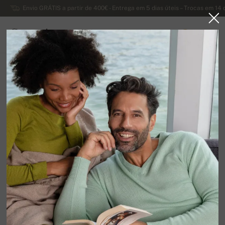
Envio GRÁTIS a partir de 400€ - Entrega em 5 dias úteis – Trocas em 14 
Caxemira
0
PORTUGAL
Página principal
Liquidação