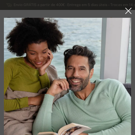
Envio GRÁTIS a partir de 400€ - Entrega em 5 dias úteis – Trocas em 14 
Caxemira
0
PORTUGAL
Página principal
Liquidação
SUÉTERES MASCULINOS