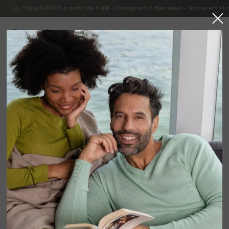
Envio GRÁTIS a partir de 400€ - Entrega em 5 dias úteis – Trocas em 14 
Caxemira
0
PORTUGAL
Página principal
Liquidação