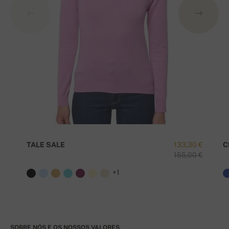
TALE SALE
133,30 €
C
155,00 €
+1
SOBRE NÓS E OS NOSSOS VALORES