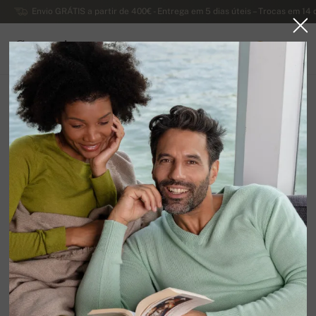
Envio GRÁTIS a partir de 400€ - Entrega em 5 dias úteis – Trocas em 14 
Caxemira
0
PORTUGAL
Página principal
Liquidação