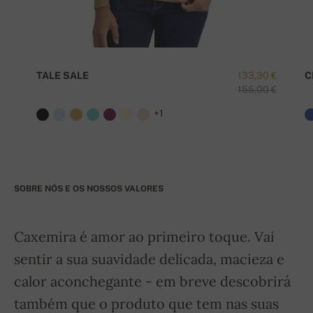
TALE SALE
133,30 €
C
155,00 €
+1
SOBRE NÓS E OS NOSSOS VALORES
Caxemira é amor ao primeiro toque. Vai
sentir a sua suavidade delicada, macieza e
calor aconchegante - em breve descobrirá
também que o produto que tem nas suas