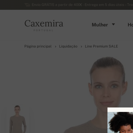
Envio GRÁTIS a partir de 400€ - Entrega em 5 dias úteis – Tr
Caxemira
Mulher
H
PORTUGAL
Página principal
Liquidação
Line Premium SALE