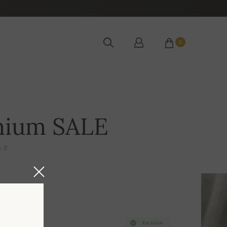
0
mium SALE
: 2
Em stock