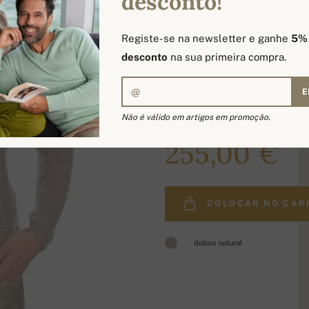
desconto!
Registe-se na newsletter e ganhe
5%
desconto
na sua primeira compra.
E
Não é válido em artigos em promoção.
304,00 €
255,00 €
COLOCAR NO CAR
dolma natural