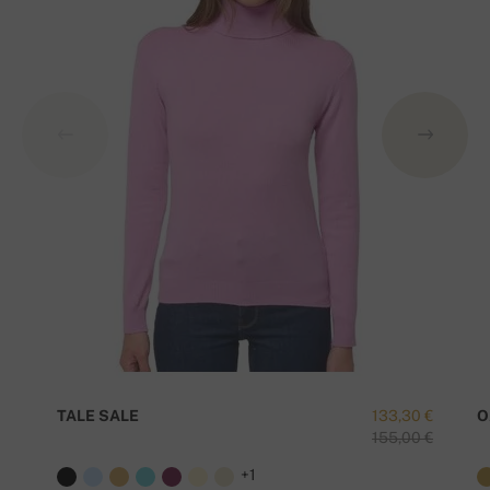
TALE SALE
133,30 €
O
155,00 €
+1