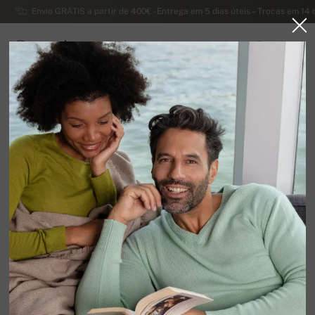
Envio GRÁTIS a partir de 400€ - Entrega em 5 dias úteis – Trocas em 14 
Caxemira
0
PORTUGAL
Página principal
Liquidação