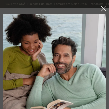
Envio GRÁTIS a partir de 400€ - Entrega em 5 dias úteis – Trocas em 14 
Caxemira
0
PORTUGAL
Página principal
Liquidação