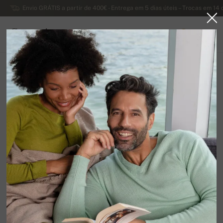
Envio GRÁTIS a partir de 400€ - Entrega em 5 dias úteis – Trocas em 14 
Caxemira
0
PORTUGAL
Página principal
Liquidação