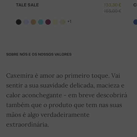
TALE SALE
133,30 €
C
155,00 €
+1
SOBRE NÓS E OS NOSSOS VALORES
Caxemira é amor ao primeiro toque. Vai
sentir a sua suavidade delicada, macieza e
calor aconchegante - em breve descobrirá
também que o produto que tem nas suas
mãos é algo verdadeiramente
extraordinária.