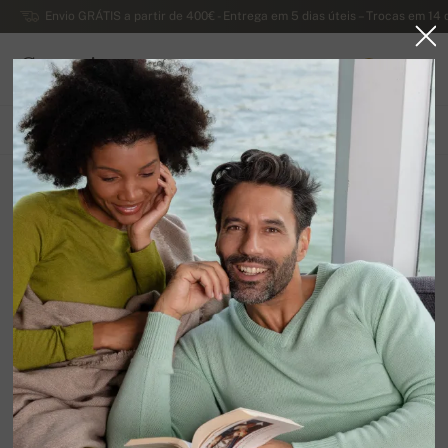
Envio GRÁTIS a partir de 400€ - Entrega em 5 dias úteis – Trocas em 14 
Caxemira
0
PORTUGAL
TODOS OS PRODUTOS
PRIMAVERA / VERÃO
EXCLUSIVA 2026
Algodão Giza 45
12
Organizar por
Filtrar
Infelizmente, ainda não existem produtos nesta
categoria.