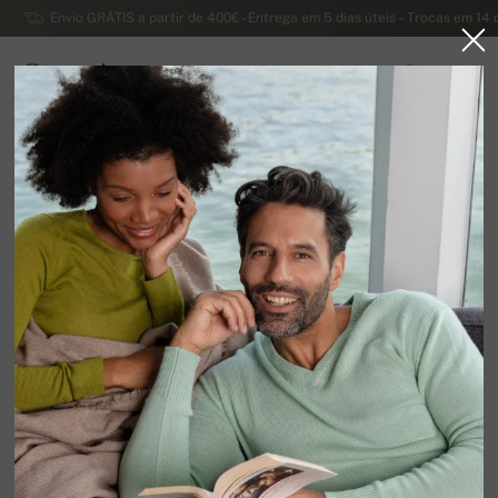
Envio GRÁTIS a partir de 400€ - Entrega em 5 dias úteis – Trocas em 14 
Caxemira
0
PORTUGAL
Página principal
Liquidação
OUTROS