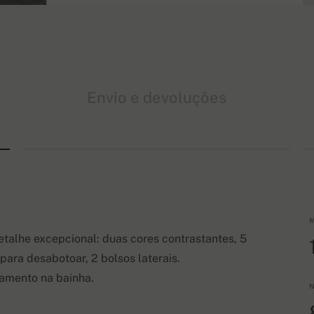
Envio e devoluções
M
etalhe excepcional: duas cores contrastantes, 5
ara desabotoar, 2 bolsos laterais.
amento na bainha.
N