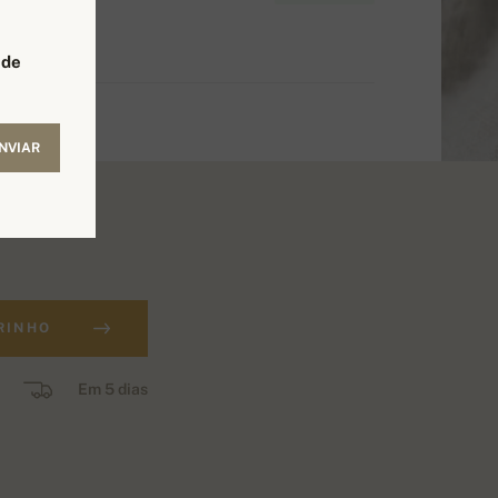
 de
NVIAR
RINHO
Em 5 dias