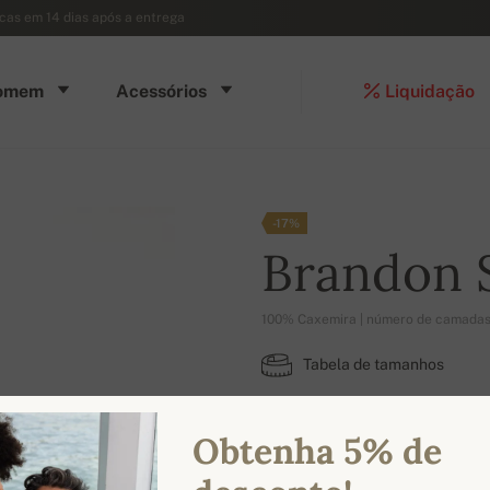
ocas em 14 dias após a entrega
omem
Acessórios
Liquidação
-17%
Brandon 
100% Caxemira | número de camadas
Tabela de tamanhos
2XL
Obtenha 5% de
CORES DISPONÍVEIS