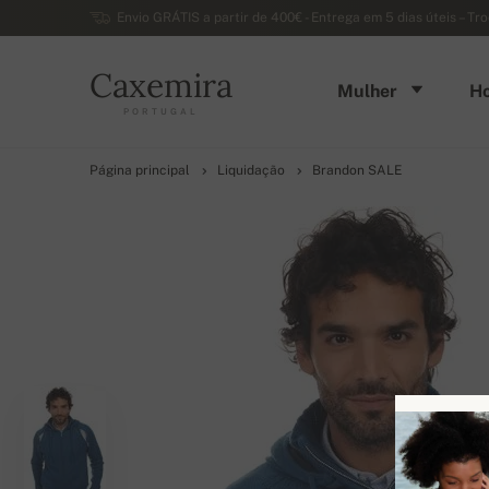
Envio GRÁTIS a partir de 400€ - Entrega em 5 dias úteis – Tr
Caxemira
Mulher
H
PORTUGAL
Página principal
Liquidação
Brandon SALE