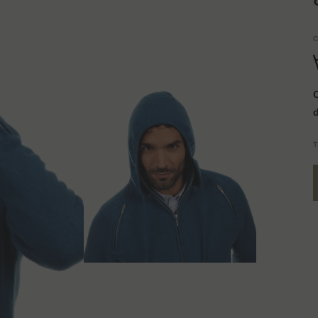
C
Q
T