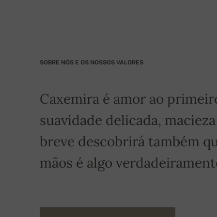
Banco: Slovenská sporiteľňa a.s., Nitra
Para encomendas superiores a 400 euros o frete 
SOBRE NÓS E OS NOSSOS VALORES
Caxemira é amor ao primeiro 
suavidade delicada, macieza
breve descobrirá também qu
mãos é algo verdadeiramente