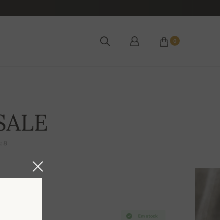
0
SALE
: 8
Em stock