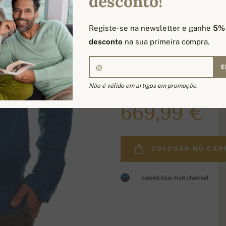
desconto!
Registe-se na newsletter e ganhe
5%
desconto
na sua primeira compra.
E
Não é válido em artigos em promoção.
808,00 €
669,99 €
COLOCAR NO CAR
canard blue matt charcoal